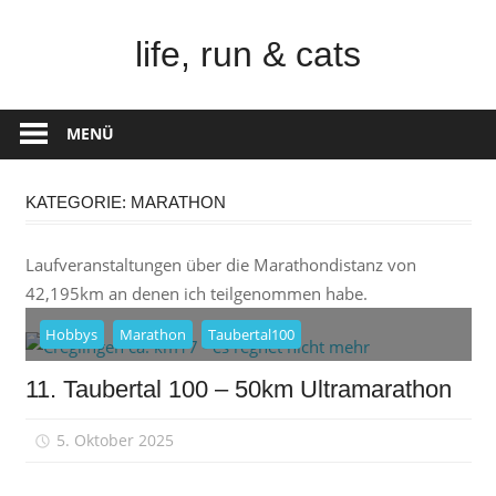
Zum
Inhalt
life, run & cats
springen
Steffen
Frank
MENÜ
–
Niederstetten
KATEGORIE:
MARATHON
Laufveranstaltungen über die Marathondistanz von
42,195km an denen ich teilgenommen habe.
Hobbys
Marathon
Taubertal100
11. Taubertal 100 – 50km Ultramarathon
5. Oktober 2025
sfrank