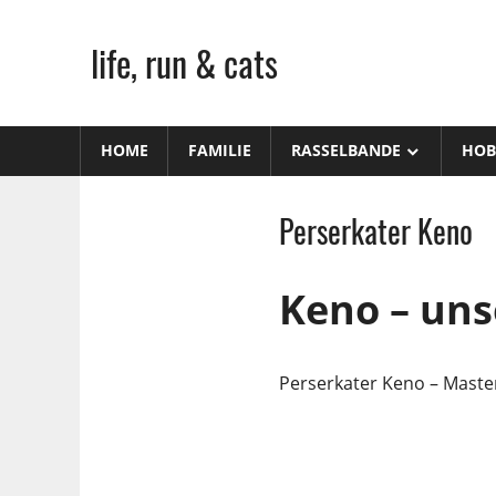
Zum
Inhalt
life, run & cats
springen
Steffen
Frank
HOME
FAMILIE
RASSELBANDE
HOB
–
Niederstetten
Perserkater Keno
Keno – un
Perserkater Keno – Maste