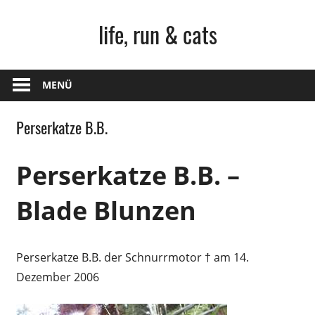
Zum
life, run & cats
Inhalt
springen
Steffen
Frank
MENÜ
–
Niederstetten
Perserkatze B.B.
Perserkatze B.B. –
Blade Blunzen
Perserkatze B.B. der Schnurrmotor † am 14.
Dezember 2006