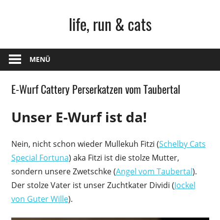
Zum
life, run & cats
Inhalt
springen
Steffen
Frank
MENÜ
–
Niederstetten
E-Wurf Cattery Perserkatzen vom Taubertal
Unser E-Wurf ist da!
Nein, nicht schon wieder Mullekuh Fitzi (
Schelby Cats
Special Fortuna
) aka Fitzi ist die stolze Mutter,
sondern unsere Zwetschke (
Angel vom Taubertal
).
Der stolze Vater ist unser Zuchtkater Dividi (
Jockel
von Guter Wille
).