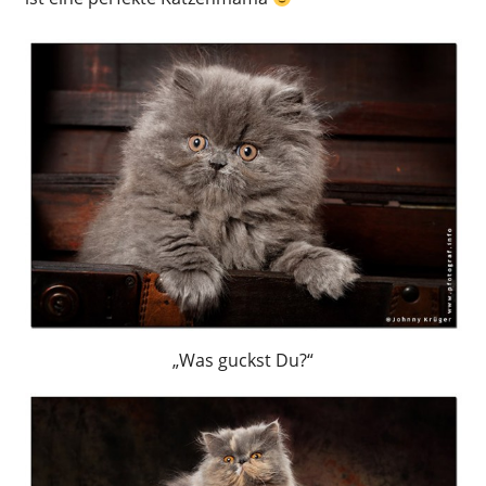
„Was guckst Du?“