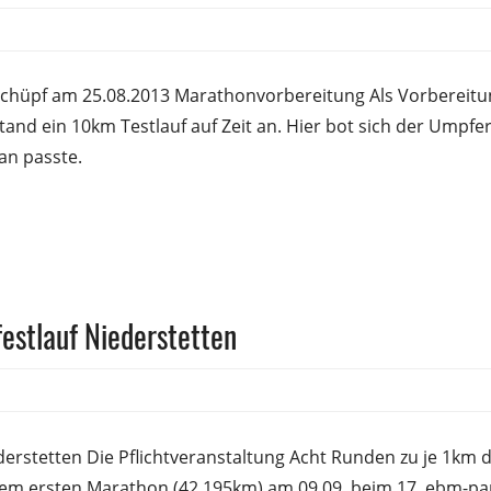
frank
rschüpf am 25.08.2013 Marathonvorbereitung Als Vorbereitu
nd ein 10km Testlauf auf Zeit an. Hier bot sich der Umpfer
lan passte.
estlauf Niederstetten
sfrank
derstetten Die Pflichtveranstaltung Acht Runden zu je 1km 
em ersten Marathon (42,195km) am 09.09. beim 17. ebm-pa