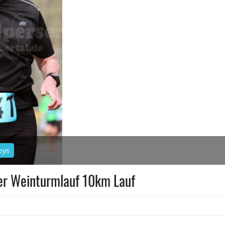
bys
er Weinturmlauf 10km Lauf
ank