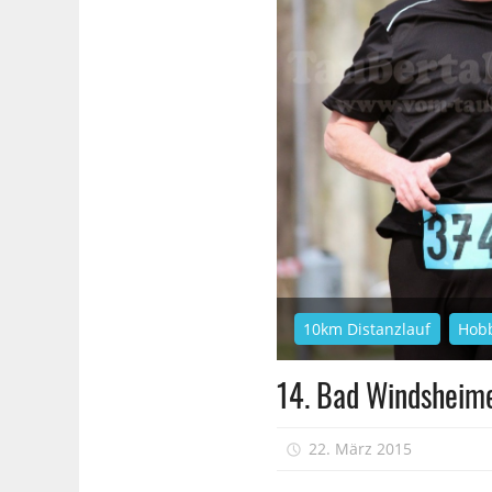
10km Distanzlauf
Hob
14. Bad Windsheim
22. März 2015
sfr