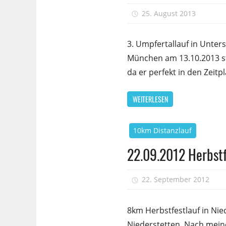
25. August 2013
s
3. Umpfertallauf in Unte
München am 13.10.2013 sta
da er perfekt in den Zeitp
WEITERLESEN
10km Distanzlauf
22.09.2012 Herbstf
22. September 2012
8km Herbstfestlauf in Nie
Niederstetten. Nach mein