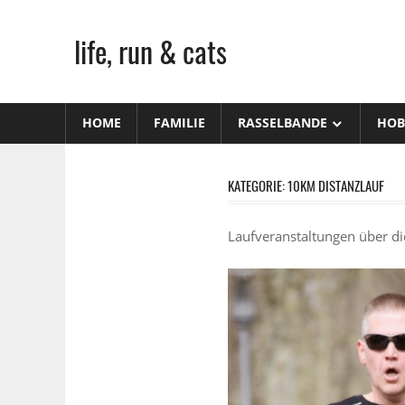
Zum
Inhalt
life, run & cats
springen
Steffen
Frank
HOME
FAMILIE
RASSELBANDE
HOB
–
Niederstetten
KATEGORIE:
10KM DISTANZLAUF
Laufveranstaltungen über d