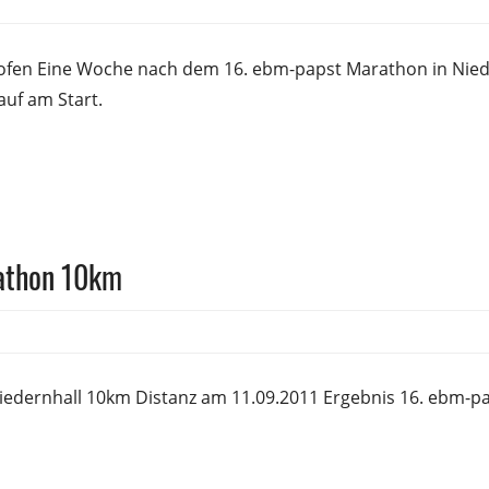
sfrank
fen Eine Woche nach dem 16. ebm-papst Marathon in Nieder
uf am Start.
athon 10km
sfrank
edernhall 10km Distanz am 11.09.2011 Ergebnis 16. ebm-p