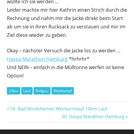
wollte ich sie werden …
Leider machte mir hier Kathrin einen Strich durch die
Rechnung und nahm mir die Jacke direkt beim Start
ab um sie in ihren Rucksack zu verstauen und mir im
Ziel diese wieder zu geben.
Okay – nächster Versuch die Jacke los zu werden …
Haspa Marathon Hamburg
*hrhrhr*
Und NEIN – einfach in die Mülltonne werfen ist keine
Option!
25km
Lauf
Rodgau
Wettkampf
Beitragsnavigation
Vorheriger
14. Bad Windsheimer Weinturmlauf 10km Lauf
Beitrag:
Nächster
30. Haspa Marathon Hamburg
Beitrag: