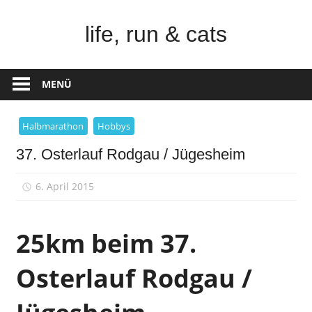
Zum
Inhalt
life, run & cats
springen
Steffen
Frank
MENÜ
–
Niederstetten
Halbmarathon
Hobbys
37. Osterlauf Rodgau / Jügesheim
6. April 2015
sfrank
25km beim 37.
Osterlauf Rodgau /