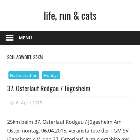
Zum
life, run & cats
Inhalt
springen
Steffen
Frank
MENÜ
–
Niederstetten
SCHLAGWORT:
25KM
Halbmarathon
Hobbys
37. Osterlauf Rodgau / Jügesheim
6. April 2015
sfrank
25km beim 37. Osterlauf Rodgau / Jügesheim Am
Ostermontag, 06.04.2015, veranstaltete der TGM SV
Jügesheim e.V. den 37. Osterlauf. Armin erzählte mir