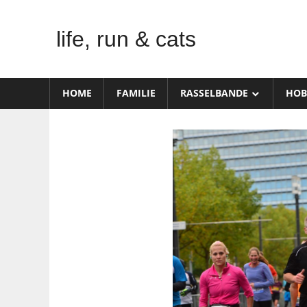
Zum
Inhalt
life, run & cats
springen
Steffen
Frank
HOME
FAMILIE
RASSELBANDE
HOB
–
Niederstetten