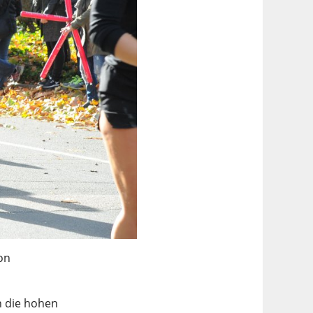
on
n die hohen