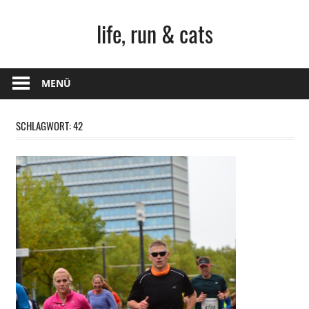
Zum
life, run & cats
Inhalt
springen
Steffen
Frank
MENÜ
–
Niederstetten
SCHLAGWORT:
42