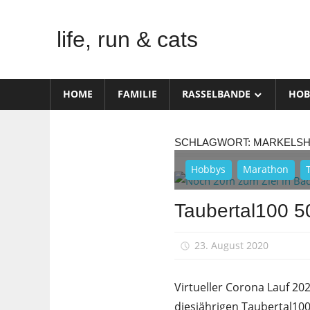
Zum
Inhalt
life, run & cats
springen
Steffen
Frank
HOME
FAMILIE
RASSELBANDE
HOB
–
Niederstetten
SCHLAGWORT:
MARKELSH
Hobbys
Marathon
Taubertal100 50
23. August 2020
s
Virtueller Corona Lauf 20
diesjährigen Taubertal10