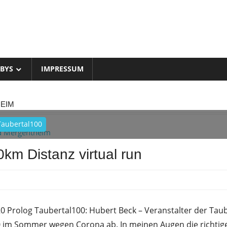
BYS
IMPRESSUM
EIM
Taubertal100
km Distanz virtual run
frank
20 Prolog Taubertal100: Hubert Beck – Veranstalter der Taub
0 im Sommer wegen Corona ab. In meinen Augen die richtige