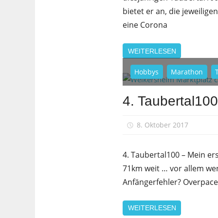
bietet er an, die jeweilig
eine Corona
WEITERLESEN
Hobbys
Marathon
4. Taubertal10
8. Oktober 2017
sf
4. Taubertal100 – Mein er
71km weit … vor allem we
Anfängerfehler? Overpace
WEITERLESEN