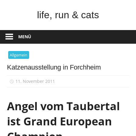
Zum
Inhalt
life, run & cats
springen
Steffen
Frank
MENÜ
–
Niederstetten
Allgemein
Katzenausstellung in Forchheim
11. November 2011
sfrank
Angel vom Taubertal
ist Grand European