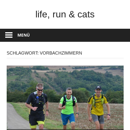
Zum
Inhalt
life, run & cats
springen
Steffen
Frank
MENÜ
–
Niederstetten
SCHLAGWORT:
VORBACHZIMMERN