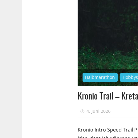
Halbmarathon
Hobby
Kronio Trail – Kret
4. Juni 2026
sfrank
Kronio Intro Speed Trail P