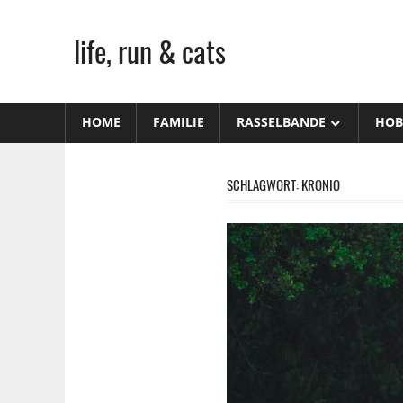
Zum
Inhalt
life, run & cats
springen
Steffen
Frank
HOME
FAMILIE
RASSELBANDE
HOB
–
Niederstetten
SCHLAGWORT:
KRONIO